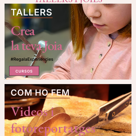
TALLERS
Crea
la teva Joia
#RegalaExperiencies
CURSOS
COM HO FEM
Videos i
fotoreportatges