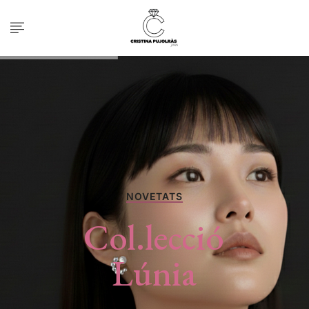
NOVETATS
Col.lecció
Lúnia