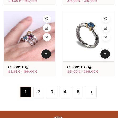
131,00
€
-
147,00
€
216,00
€
-
316,00
€
C-3003T-@
C-3003T-O-@
82,33
€
-
166,00
€
351,00
€
-
366,00
€
1
2
3
4
5