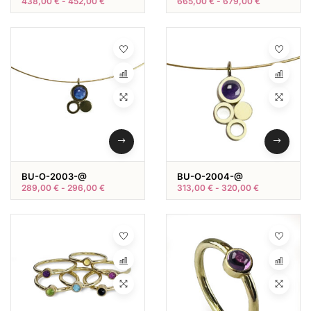
438,00
€
-
452,00
€
665,00
€
-
679,00
€
BU-O-2003-@
BU-O-2004-@
289,00
€
-
296,00
€
313,00
€
-
320,00
€