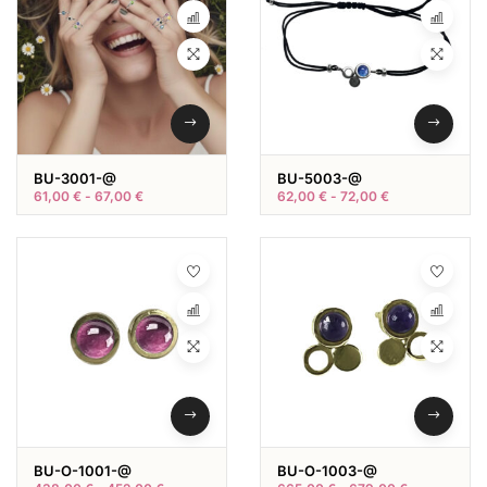
BU-3001-@
BU-5003-@
61,00
€
-
67,00
€
62,00
€
-
72,00
€
BU-O-1001-@
BU-O-1003-@