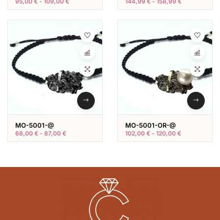
95,00
€
-
109,00
€
144,99
€
-
158,99
€
MO-5001-@
MO-5001-OR-@
68,00
€
-
87,00
€
102,00
€
-
120,00
€