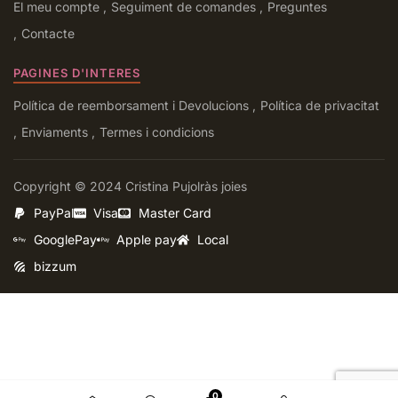
El meu compte
Seguiment de comandes
Preguntes
Contacte
PAGINES D'INTERES
Política de reemborsament i Devolucions
Política de privacitat
Enviaments
Termes i condicions
Copyright © 2024 Cristina Pujolràs joies
PayPal
Visa
Master Card
GooglePay
Apple pay
Local
bizzum
0