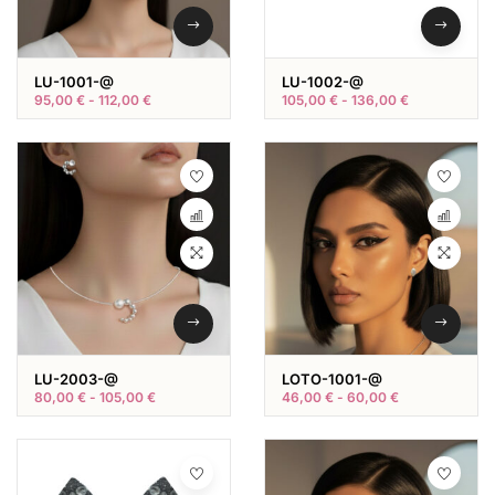
LU-1001-@
LU-1002-@
95,00
€
-
112,00
€
105,00
€
-
136,00
€
LU-2003-@
LOTO-1001-@
80,00
€
-
105,00
€
46,00
€
-
60,00
€