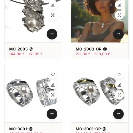
MO-2003-@
MO-2003-OR-@
144,00
€
-
161,99
€
212,00
€
-
230,00
€
MO-3001-@
MO-3001-OR-@