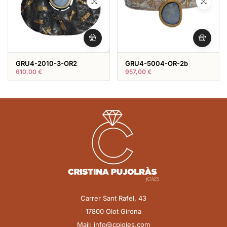
GRU4-2010-3-OR2
GRU4-5004-OR-2b
610,00
€
957,00
€
Carrer Sant Rafel, 43
17800 Olot Girona
Mail: info@cpjoies.com