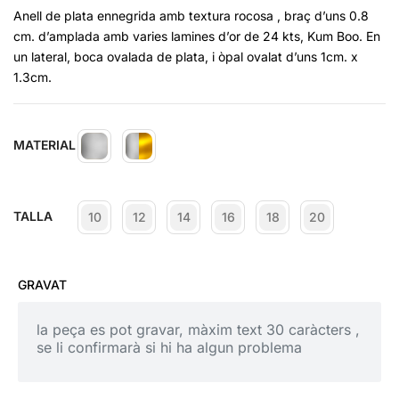
Anell de plata ennegrida amb textura rocosa , braç d’uns 0.8
cm. d’amplada amb varies lamines d’or de 24 kts, Kum Boo. En
un lateral, boca ovalada de plata, i òpal ovalat d’uns 1cm. x
1.3cm.
MATERIAL
TALLA
10
12
14
16
18
20
GRAVAT