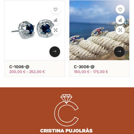
C-1006-@
C-3006-@
200,00
€
-
262,00
€
160,00
€
-
175,00
€