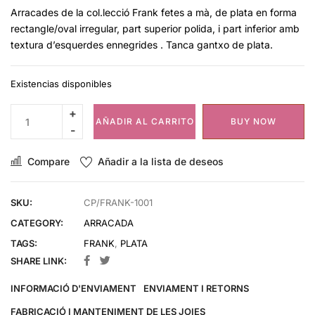
Arracades de la col.lecció Frank fetes a mà, de plata en forma
rectangle/oval irregular, part superior polida, i part inferior amb
textura d’esquerdes ennegrides . Tanca gantxo de plata.
Existencias disponibles
AÑADIR AL CARRITO
BUY NOW
Compare
Añadir a la lista de deseos
SKU:
CP/FRANK-1001
CATEGORY:
ARRACADA
TAGS:
FRANK
,
PLATA
SHARE LINK:
INFORMACIÓ D'ENVIAMENT
ENVIAMENT I RETORNS
FABRICACIÓ I MANTENIMENT DE LES JOIES