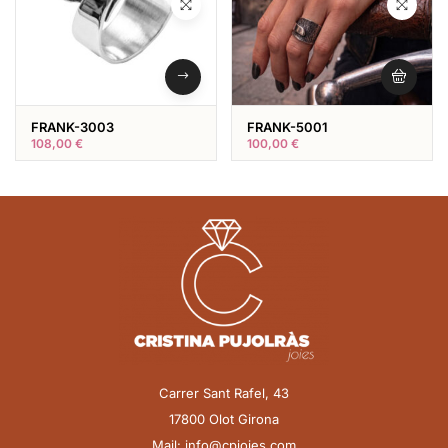
FRANK-3003
FRANK-5001
108,00
€
100,00
€
Carrer Sant Rafel, 43
17800 Olot Girona
Mail: info@cpjoies.com