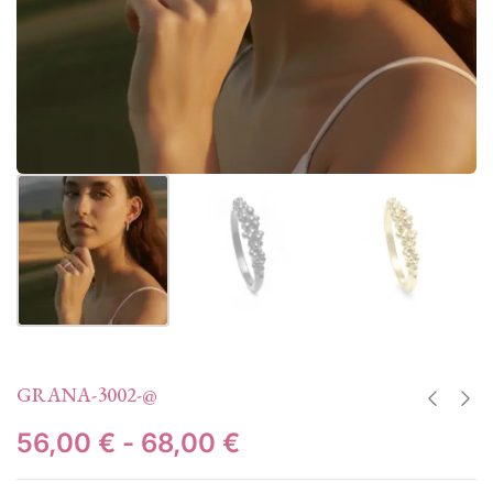
GRANA-3002-@
56,00
€
-
68,00
€