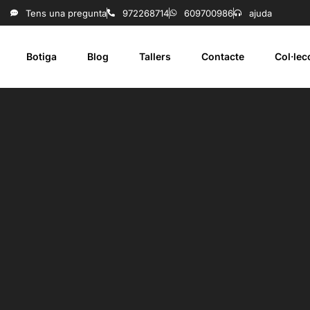
Tens una pregunta
972268714
609700986
ajuda
Botiga
Blog
Tallers
Contacte
Col·le