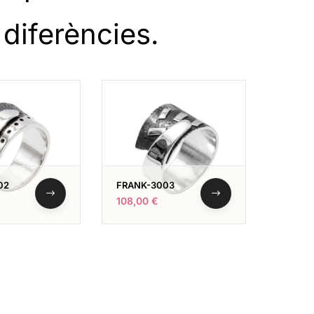
 diferències.
02
FRANK-3003
108,00
€