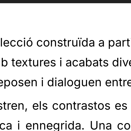
ecció construïda a part
mb textures i acabats di
eposen i dialoguen entre
ren, els contrastos es
anca i ennegrida. Una c