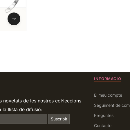
INFORMACIÓ
R
El meu compte
s novetats de les nostres col·leccions
Seguiment de com
 la llista de difusió:
Preguntes
Contacte