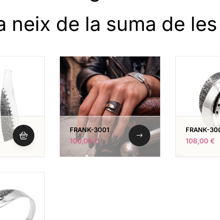
a neix de la suma de les
FRANK-3001
FRANK-30
100,00
€
108,00
€