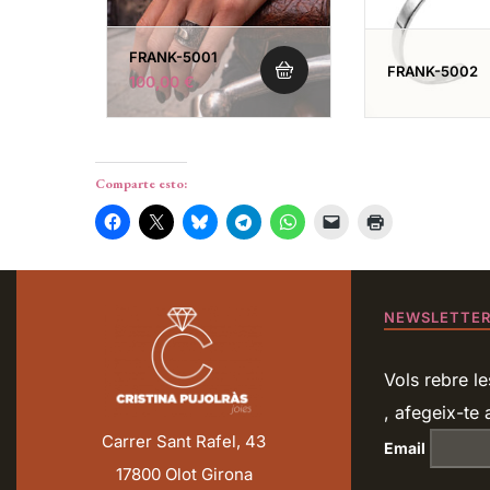
FRANK-5001
FRANK-5002
100,00
€
Comparte esto:
NEWSLETTE
Vols rebre le
, afegeix-te a
Carrer Sant Rafel, 43
Email
17800 Olot Girona