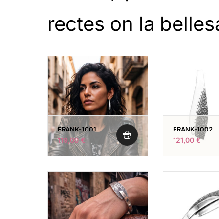
rectes on la belles
FRANK-1001
FRANK-1002
119,00
€
121,00
€