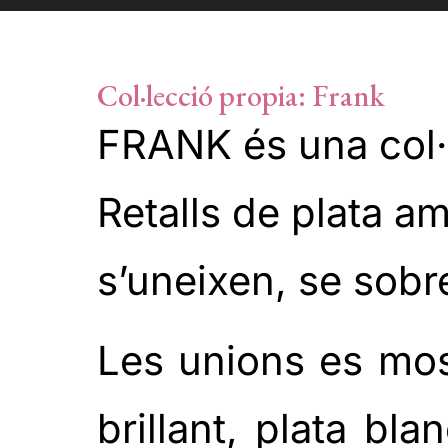
Col·lecció propia: Frank
FRANK és una col·l
Retalls de plata a
s’uneixen, se sobr
Les unions es most
brillant, plata bl