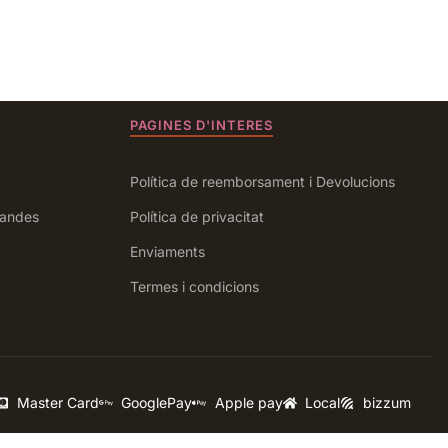
PAGINES D'INTERES
Política de reemborsament i Devolucions
andes
Política de privacitat
Enviaments
Termes i condicions
Master Card
GooglePay
Apple pay
Local
bizzum