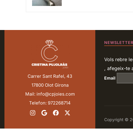
NEWSLETTE
Vols rebre le
, afegeix-te a
Carrer Sant Rafel, 43
Email
17800 Olot Girona
Mail: info@cpjoies.com
Telefon: 972268714
Copyright © 20