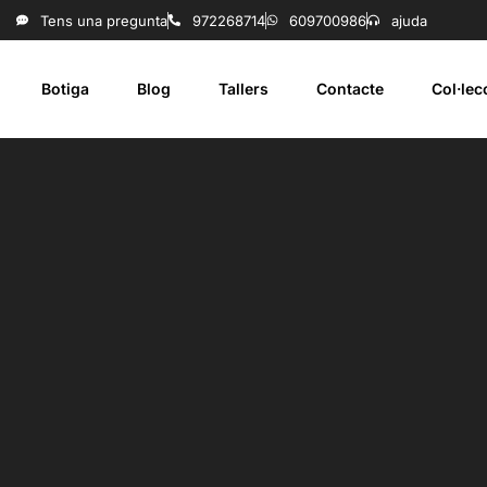
Tens una pregunta
972268714
609700986
ajuda
Botiga
Blog
Tallers
Contacte
Col·le