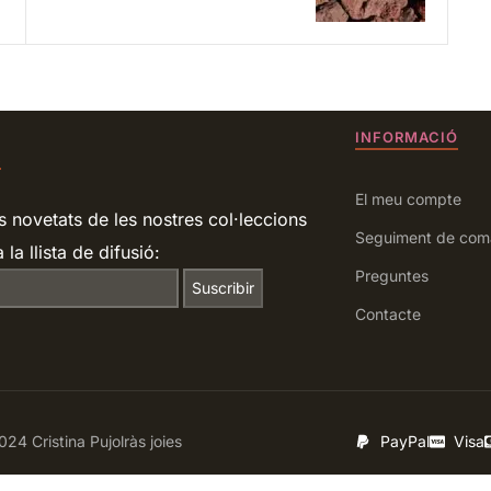
INFORMACIÓ
R
El meu compte
s novetats de les nostres col·leccions
Seguiment de com
 la llista de difusió:
Preguntes
Contacte
24 Cristina Pujolràs joies
PayPal
Visa