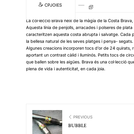
CPJOIES
La col·lecció Brava neix de la màgia de la Costa Brava, i
Aquesta línia de penjolls, arracades i polseres de plata
caracteritzen aquesta costa abrupta i salvatge. Cada 
la bellesa natural de les seves platges i penya- segats.
Algunes creacions incorporen tocs d’or de 24 quirats, 
aportant un contrast càlid i lluminós. Petits tocs de cir
que ballen sobre les aigües. Brava és una col·lecció q
plena de vida i autenticitat, en cada joia.
PREVIOUS
BUBBLE