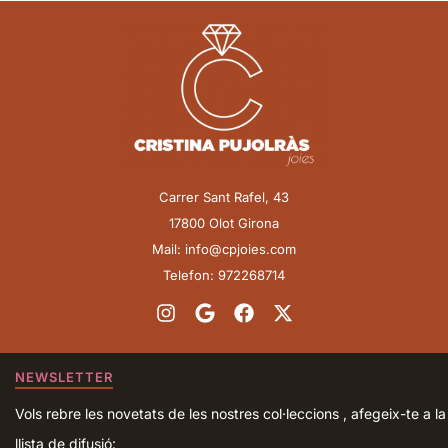
Carrer Sant Rafel, 43
17800 Olot Girona
Mail: info@cpjoies.com
Telefon: 972268714
NEWSLETTER
Vols rebre les novetats de les nostres col·leccions , afegeix-te a la
llista de difusió: