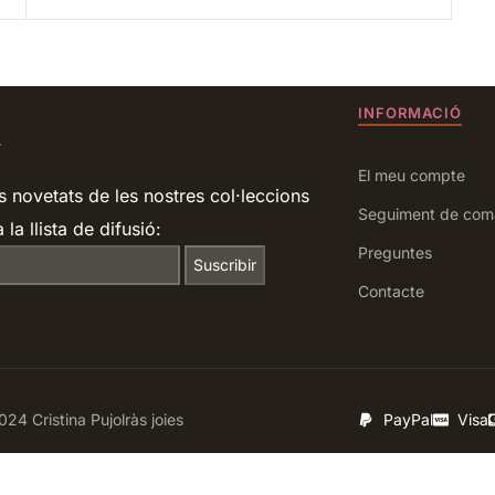
INFORMACIÓ
R
El meu compte
s novetats de les nostres col·leccions
Seguiment de com
 la llista de difusió:
Preguntes
Contacte
24 Cristina Pujolràs joies
PayPal
Visa