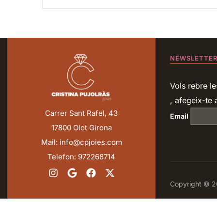
NEWSLETTE
Vols rebre le
, afegeix-te a
Carrer Sant Rafel, 43
Email
17800 Olot Girona
Mail: info@cpjoies.com
Telefon: 972268714
Copyright © 20