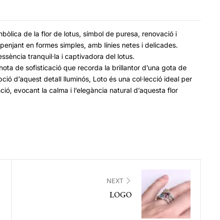
imbòlica de la flor de lotus, símbol de puresa, renovació i
a penjant en formes simples, amb línies netes i delicades.
ssència tranquil·la i captivadora del lotus.
nota de sofisticació que recorda la brillantor d’una gota de
pció d’aquest detall lluminós, Loto és una col·lecció ideal per
nció, evocant la calma i l’elegància natural d’aquesta flor
NEXT
LOGO