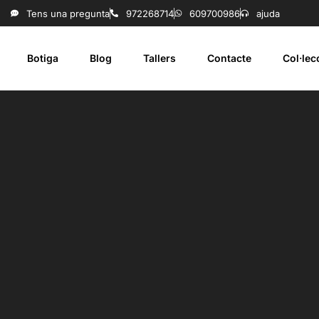
Tens una pregunta
972268714
609700986
ajuda
Botiga
Blog
Tallers
Contacte
Col·le