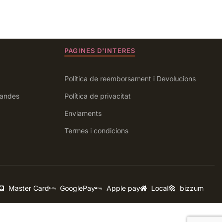
PAGINES D'INTERES
Política de reemborsament i Devolucions
andes
Política de privacitat
Enviaments
Termes i condicions
Master Card
GooglePay
Apple pay
Local
bizzum