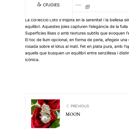
CPJOIES
La col·lecció Loto s’inspira en la serenitat i la bellesa s
equilibri. Aquestes joies capturen l’elegància de la full
Superficies llises o amb textures subtils que evoquen l’e
El toc de llum opcional, en forma de perla, afegeix una 
rosada sobre el lotus al matí. Fet en plata pura, amb l’o
aquells que busquen un equilibri entre senzillesa i disti
icònica.
PREVIOUS
MOON