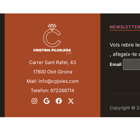
NEWSLETTE
Vols rebre le
, afegeix-te a
Carrer Sant Rafel, 43
Email
17800 Olot Girona
Mail: info@cpjoies.com
Telefon: 972268714
Copyright © 20