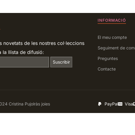
INFORMACIÓ
R
El meu compte
s novetats de les nostres col·leccions
Seguiment de com
 la llista de difusió:
Preguntes
Contacte
24 Cristina Pujolràs joies
PayPal
Visa