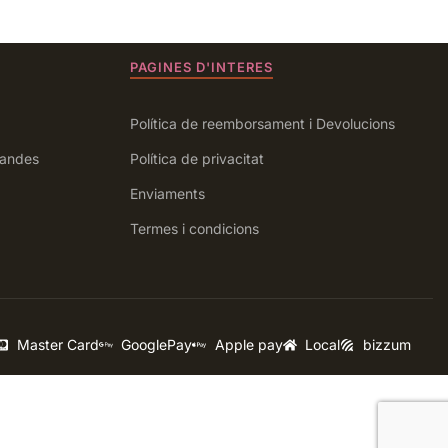
PAGINES D'INTERES
Política de reemborsament i Devolucions
andes
Política de privacitat
Enviaments
Termes i condicions
Master Card
GooglePay
Apple pay
Local
bizzum