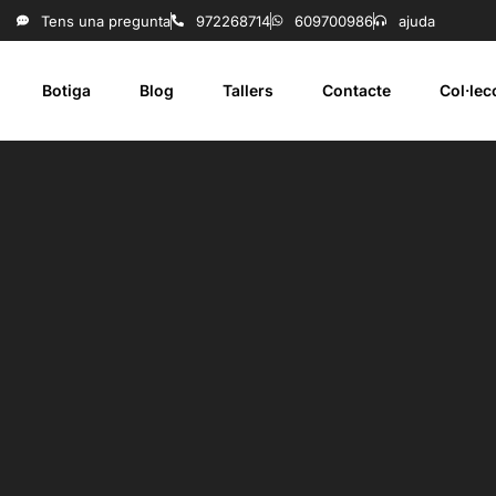
Tens una pregunta
972268714
609700986
ajuda
Botiga
Blog
Tallers
Contacte
Col·le