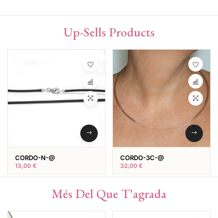
Up-Sells Products
CORDO-N-@
CORDO-3C-@
13,00
€
32,00
€
Més Del Que T'agrada