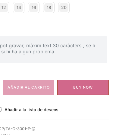
12
14
16
18
20
AÑADIR AL CARRITO
BUY NOW
Añadir a la lista de deseos
CP/ZA-O-3001-P-@