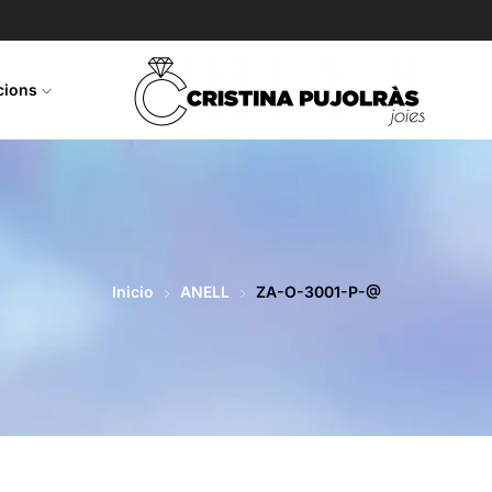
ccions
Inicio
ANELL
ZA-O-3001-P-@