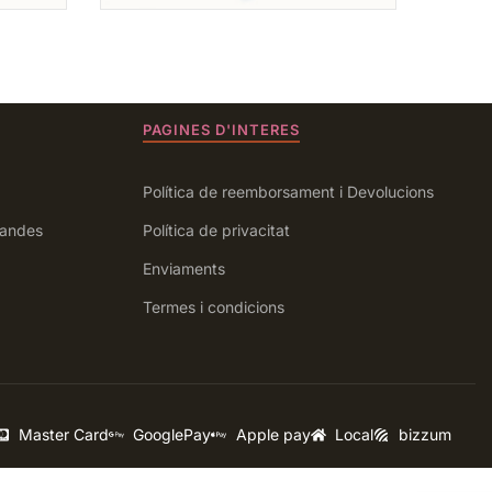
PAGINES D'INTERES
Política de reemborsament i Devolucions
andes
Política de privacitat
Enviaments
Termes i condicions
Master Card
GooglePay
Apple pay
Local
bizzum