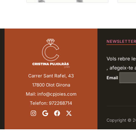
NEWSLETTE
Vols rebre le
, afegeix-te a
Carrer Sant Rafel, 43
Email
17800 Olot Girona
Mail: info@cpjoies.com
Telefon: 972268714
Copyright © 20