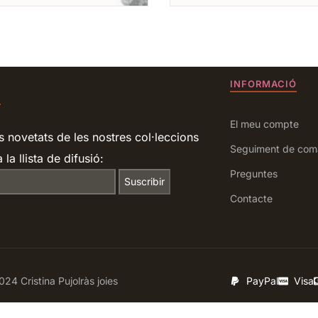
INFORMACIÓ
R
El meu compte
s novetats de les nostres col·leccions
Seguiment de com
 la llista de difusió:
Preguntes
Contacte
24 Cristina Pujolràs joies
PayPal
Visa