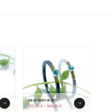
ZA-O-3001-R-@
132,00
€
-
184,00
€