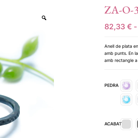
ZA-O-
82,33
€
-
Anell de plata e
amb punts. En l
amb rectangle a 
PEDRA
ACABAT