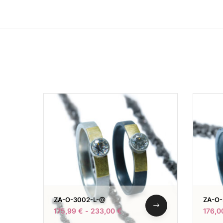
ZA-O-3002-L-@
ZA-O
175,99
€
-
233,00
€
176,