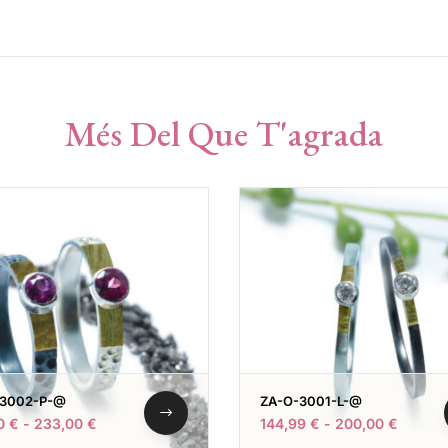
Més Del Que T'agrada
-3002-P-@
ZA-O-3001-L-@
00
€
-
233,00
€
144,99
€
-
200,00
€