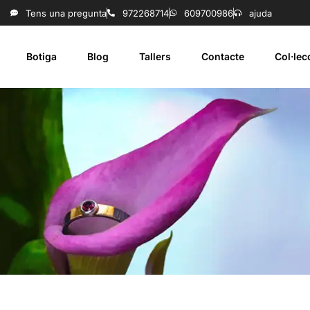
Tens una pregunta
972268714
609700986
ajuda
Botiga
Blog
Tallers
Contacte
Col·le