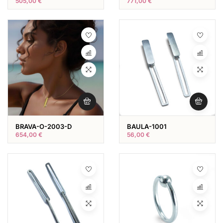
505,00
€
771,00
€
BRAVA-O-2003-D
BAULA-1001
654,00
€
56,00
€