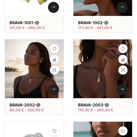
BRAVA-1001-@
BRAVA-1002-@
101,00
€
-
360,00
€
177,00
€
-
441,00
€
BRAVA-2002-@
BRAVA-2003-@
88,00
€
-
220,00
€
110,00
€
-
268,00
€