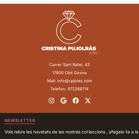
Carrer Sant Rafel, 43
17800 Olot Girona
Mail: info@cpjoies.com
Telefon: 972268714
NEWSLETTER
Vols rebre les novetats de les nostres col·leccions , afegeix-te a la