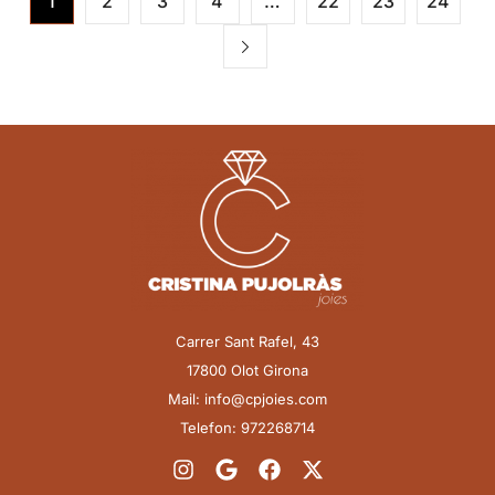
1
2
3
4
…
22
23
24
Carrer Sant Rafel, 43
17800 Olot Girona
Mail: info@cpjoies.com
Telefon: 972268714