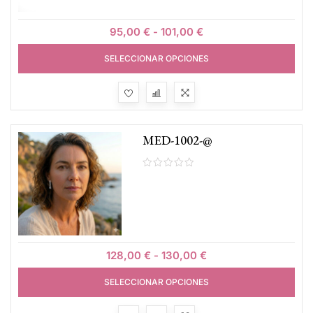
95,00
€
-
101,00
€
SELECCIONAR OPCIONES
MED-1002-@
128,00
€
-
130,00
€
SELECCIONAR OPCIONES